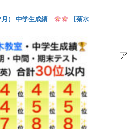
（7月） 中学生成績
【菊水
ア