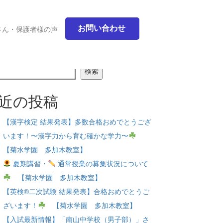
お問い合わせ
さん・保護者様の声
検索
近の投稿
【漢字検定 結果発表】多数合格おめでとうござ
います！〜漢字力から育む確かな学力〜
【菊水学園 多加木教室】
夏期講習・
通常授業の募集状況について
【菊水学園 多加木教室】
【英検®二次試験 結果発表】合格おめでとうご
ざいます！
【菊水学園 多加木教室】
【入試最新情報】「南山中学校（男子部）」さ