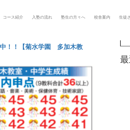
コース紹介
入塾の流れ
塾生の方々へ
校舎案内
生徒
検索
付中！！【菊水学園 多加木教
最