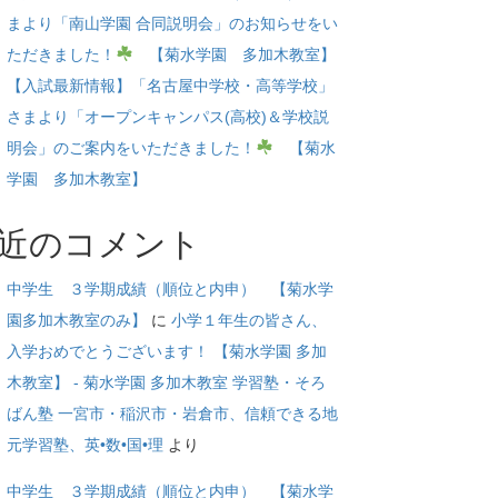
まより「南山学園 合同説明会」のお知らせをい
ただきました！
【菊水学園 多加木教室】
【入試最新情報】「名古屋中学校・高等学校」
さまより「オープンキャンパス(高校)＆学校説
明会」のご案内をいただきました！
【菊水
学園 多加木教室】
近のコメント
中学生 ３学期成績（順位と内申） 【菊水学
園多加木教室のみ】
に
小学１年生の皆さん、
入学おめでとうございます！ 【菊水学園 多加
木教室】 - 菊水学園 多加木教室 学習塾・そろ
ばん塾 一宮市・稲沢市・岩倉市、信頼できる地
元学習塾、英•数•国•理
より
中学生 ３学期成績（順位と内申） 【菊水学