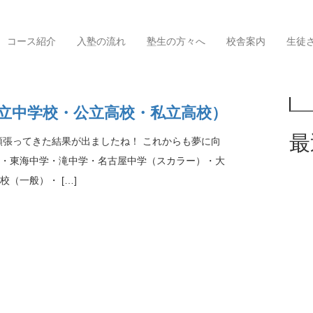
コース紹介
入塾の流れ
塾生の方々へ
校舎案内
生徒
検索
！（私立中学校・公立高校・私立高校）
最
頑張ってきた結果が出ましたね！ これからも夢に向
中・東海中学・滝中学・名古屋中学（スカラー）・大
（一般）・ […]