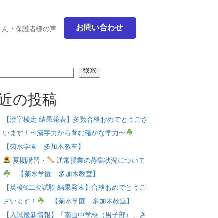
お問い合わせ
さん・保護者様の声
検索
近の投稿
【漢字検定 結果発表】多数合格おめでとうござ
います！〜漢字力から育む確かな学力〜
【菊水学園 多加木教室】
夏期講習・
通常授業の募集状況について
【菊水学園 多加木教室】
【英検®二次試験 結果発表】合格おめでとうご
ざいます！
【菊水学園 多加木教室】
【入試最新情報】「南山中学校（男子部）」さ