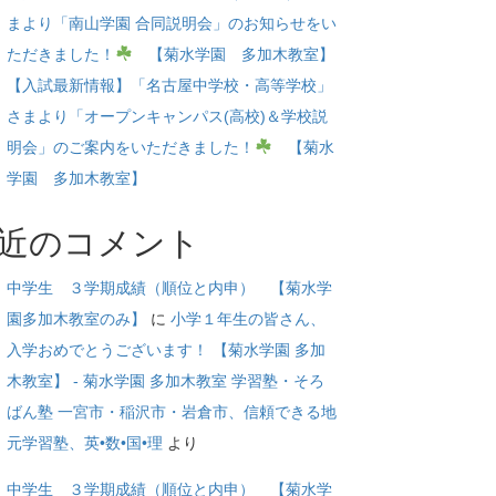
まより「南山学園 合同説明会」のお知らせをい
ただきました！
【菊水学園 多加木教室】
【入試最新情報】「名古屋中学校・高等学校」
さまより「オープンキャンパス(高校)＆学校説
明会」のご案内をいただきました！
【菊水
学園 多加木教室】
近のコメント
中学生 ３学期成績（順位と内申） 【菊水学
園多加木教室のみ】
に
小学１年生の皆さん、
入学おめでとうございます！ 【菊水学園 多加
木教室】 - 菊水学園 多加木教室 学習塾・そろ
ばん塾 一宮市・稲沢市・岩倉市、信頼できる地
元学習塾、英•数•国•理
より
中学生 ３学期成績（順位と内申） 【菊水学