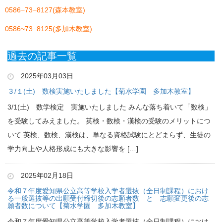
0586−73−8127(森本教室)
0586~73−8125(多加木教室)
過去の記事一覧
2025年03月03日
３/１(土) 数検実施いたしました【菊水学園 多加木教室】
3/1(土) 数学検定 実施いたしました みんな落ち着いて「数検」
を受験してみえました。 英検・数検・漢検の受験のメリットにつ
いて 英検、数検、漢検は、単なる資格試験にとどまらず、生徒の
学力向上や人格形成にも大きな影響を […]
2025年02月18日
令和７年度愛知県公立高等学校入学者選抜（全日制課程）におけ
る一般選抜等の出願受付締切後の志願者数 と 志願変更後の志
願者数について【菊水学園 多加木教室】
令和７年度愛知県公立高等学校入学者選抜（全日制課程）におけ