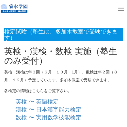
T
o
g
検定試験（塾生は、多加木教室で受験できま
g
す）
l
英検・漢検・数検 実施（塾生
e
のみ受付）
n
a
英検・漢検は年３回（６月・１０月・1月）、数検は年２回（８
v
月、１２月）予定しています。多加木教室で受験できます。
i
g
各検定の情報はこちらをご覧下さい。
a
英検 〜 英語検定
t
漢検 〜 日本漢字能力検定
i
数検 〜 実用数学技能検定
o