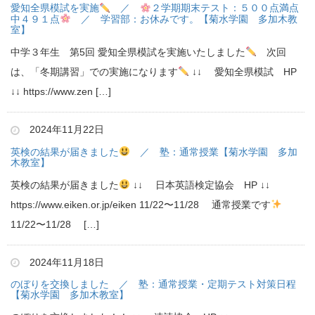
愛知全県模試を実施
／
２学期期末テスト：５００点満点
中４９１点
／ 学習部：お休みです。【菊水学園 多加木教
室】
中学３年生 第5回 愛知全県模試を実施いたしました
次回
は、「冬期講習」での実施になります
↓↓ 愛知全県模試 HP
↓↓ https://www.zen […]
2024年11月22日
英検の結果が届きました
／ 塾：通常授業【菊水学園 多加
木教室】
英検の結果が届きました
↓↓ 日本英語検定協会 HP ↓↓
https://www.eiken.or.jp/eiken 11/22〜11/28 通常授業です
11/22〜11/28 […]
2024年11月18日
のぼりを交換しました ／ 塾：通常授業・定期テスト対策日程
【菊水学園 多加木教室】