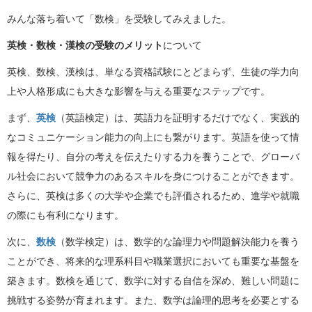
みんな落ち着いて「数検」を受験してみえました。
英検・数検・漢検の受験のメリット
について
英検、数検、漢検は、単なる資格試験にとどまらず、生徒の学力向
上や人格形成にも大きな影響を与える重要なステップです。
まず、
英検
（英語検定）は、英語力を証明するだけでなく、実践的
なコミュニケーション能力の向上にも繋がります。英語を使って情
報を得たり、自分の考えを伝えたりする力を養うことで、グローバ
ル社会において競争力のあるスキルを身につけることができます。
さらに、英検は多くの大学や企業でも評価されるため、進学や就職
の際にも有利になります。
次に、
数検
（数学検定）は、数学的な論理力や問題解決能力を養う
ことができ、将来的な理系科目や職業選択においても重要な基盤を
築きます。数検を通じて、数学に対する自信を深め、難しい問題に
挑戦する姿勢が育まれます。また、数学は論理的思考を必要とする