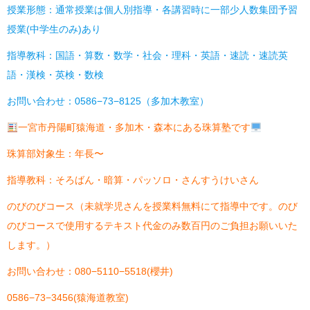
授業形態：通常授業は個人別指導・各講習時に一部少人数集団予習
授業(中学生のみ)あり
指導教科：国語・算数・数学・社会・理科・英語・速読・速読英
語・漢検・英検・数検
お問い合わせ：0586−73−8125（多加木教室）
一宮市丹陽町猿海道・多加木・森本にある珠算塾です
珠算部対象生：年長〜
指導教科：そろばん・暗算・パッソロ・さんすうけいさん
のびのびコース（未就学児さんを授業料無料にて指導中です。のび
のびコースで使用するテキスト代金のみ数百円のご負担お願いいた
します。）
お問い合わせ：080−5110−5518(櫻井)
0586−73−3456(猿海道教室)