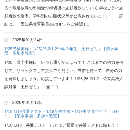
る一般選抜等の出願受付締切後の志願者数について 学校ごとの志
願者数や倍率、学科別の志願状況等が公表されています。 ↓↓ 詳
細は、「愛知県教育委員会のHP」をご確認 […]
2025年01月24日
1/25漢検実施・1/25,26,2/1,2中学３年生「土日ゼミ」【菊水学
園 多加木教室】
1/25 漢字実施日 いつも通りがんばって！ これまでの努力を信
じて、リラックスして挑んでください。自信を持って、自分の力
を発揮しましょう。応援しています！ 1/25,26,2/1,2 公立高校入
試対策「土日ゼミ」！ 全 […]
2025年01月17日
1/18,1/19共通テスト・1/18英検実施・1/19中学３年生「土日ゼ
ミ」【菊水学園 多加木教室】
1/18,1/19 共通テスト ほどよい緊張で共通テストに臨もう！