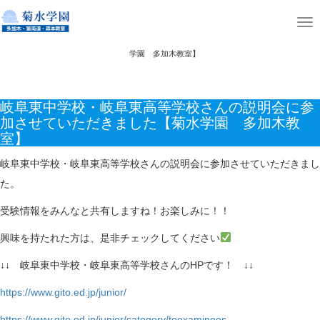
ホーム
ニュース
T
岐阜東中学校・岐阜東高等学校さんの説明会に参加させていただきました【菊水
o
学園 多加木教室】
g
g
岐阜東中学校・岐阜東高等学校さんの説明会に参
l
加させていただきました【菊水学園 多加木教
e
室】
n
岐阜東中学校・岐阜東高等学校さんの説明会に参加させていただきまし
a
た。
v
i
受験情報をみんなと共有しますね！お楽しみに！！
g
興味を持たれた方は、是非チェックしてください
a
↓↓ 岐阜東中学校・岐阜東高等学校さんのHPです！ ↓↓
t
i
https://www.gito.ed.jp/junior/
o
https://www.gito.ed.jp/junior/category/toexaminees