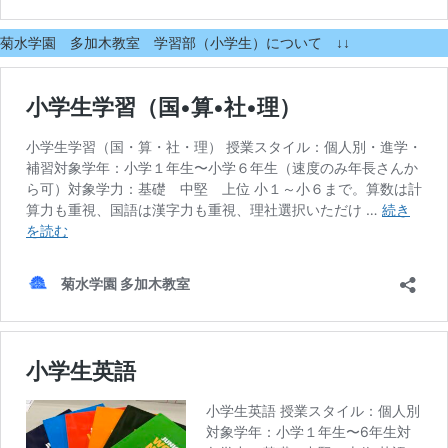
菊水学園 多加木教室 学習部（小学生）について ↓↓