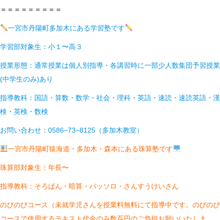
＝＝＝＝＝＝＝＝＝
一宮市丹陽町多加木にある学習塾です
学習部対象生：小１〜高３
授業形態：通常授業は個人別指導・各講習時に一部少人数集団予習授業
(中学生のみ)あり
指導教科：国語・算数・数学・社会・理科・英語・速読・速読英語・漢
検・英検・数検
お問い合わせ：0586−73−8125（多加木教室）
一宮市丹陽町猿海道・多加木・森本にある珠算塾です
珠算部対象生：年長〜
指導教科：そろばん・暗算・パッソロ・さんすうけいさん
のびのびコース（未就学児さんを授業料無料にて指導中です。のびのび
コースで使用するテキスト代金のみ数百円のご負担お願いいたしま