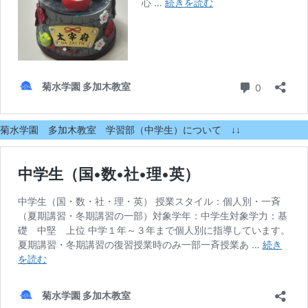
菊水学園 多加木教室 学習部（中学生）について ↓↓