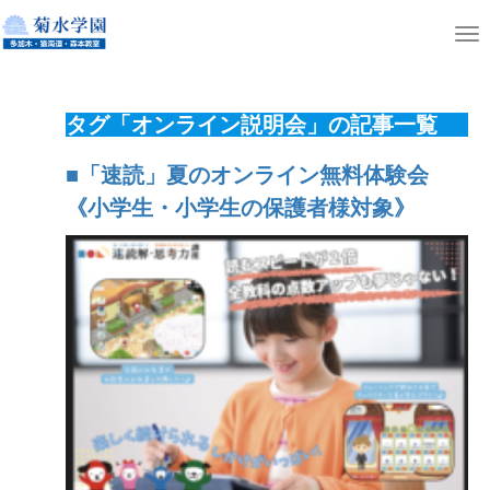
ホーム
ニュース
T
o
g
タグ「オンライン説明会」の記事一覧
g
l
■「速読」夏のオンライン無料体験会
e
《小学生・小学生の保護者様対象》
n
a
v
i
g
a
t
i
o