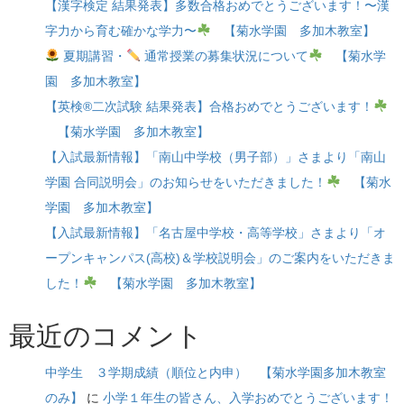
【漢字検定 結果発表】多数合格おめでとうございます！〜漢
字力から育む確かな学力〜
【菊水学園 多加木教室】
夏期講習・
通常授業の募集状況について
【菊水学
園 多加木教室】
【英検®二次試験 結果発表】合格おめでとうございます！
【菊水学園 多加木教室】
【入試最新情報】「南山中学校（男子部）」さまより「南山
学園 合同説明会」のお知らせをいただきました！
【菊水
学園 多加木教室】
【入試最新情報】「名古屋中学校・高等学校」さまより「オ
ープンキャンパス(高校)＆学校説明会」のご案内をいただきま
した！
【菊水学園 多加木教室】
最近のコメント
中学生 ３学期成績（順位と内申） 【菊水学園多加木教室
のみ】
に
小学１年生の皆さん、入学おめでとうございます！