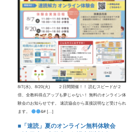
n
8/7(水)、8/20(火) ２日間開催！！ 読むスピードが２
倍、全教科得点アップも夢じゃない！ 無料のオンライン体
験会のお知らせです。 速読協会から直接説明など受けられ
ます。
&# […]
■「速読」夏のオンライン無料体験会