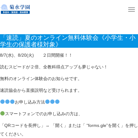
ホーム
ニュース
T
「速読」夏のオンライン無料体験会《小学生・小学生の保護者様対象》
o
g
「速読」夏のオンライン無料体験会《小学生・小
g
学生の保護者様対象》
l
e
8/7(水)、8/20(火) ２日間開催！！
n
読むスピードが２倍、全教科得点アップも夢じゃない！
a
無料のオンライン体験会のお知らせです。
v
i
速読協会から直接説明など受けられます。
g
お申し込み方法
a
スマートフォンでのお申し込みの方は、
t
i
「QRコードを長押し」→ 「開く」または「 “forms.gle”を開く」を押し
o
てください。