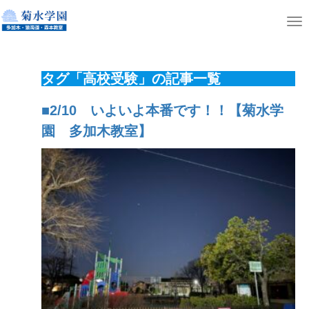
ホーム
ニュース
T
o
g
タグ「高校受験」の記事一覧
g
l
■2/10 いよいよ本番です！！【菊水学
e
園 多加木教室】
n
a
v
i
g
a
t
i
o