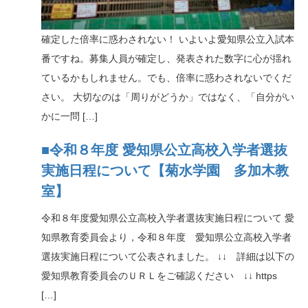
n
確定した倍率に惑わされない！ いよいよ愛知県公立入試本
番ですね。募集人員が確定し、発表された数字に心が揺れ
ているかもしれません。でも、倍率に惑わされないでくだ
さい。 大切なのは「周りがどうか」ではなく、「自分がい
かに一問 […]
■令和８年度 愛知県公立高校入学者選抜
実施日程について【菊水学園 多加木教
室】
令和８年度愛知県公立高校入学者選抜実施日程について 愛
知県教育委員会より，令和８年度 愛知県公立高校入学者
選抜実施日程について公表されました。 ↓↓ 詳細は以下の
愛知県教育委員会のＵＲＬをご確認ください ↓↓ https
[…]