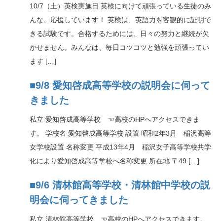
10/7（土）英検実施日 英検に向けて頑張っている生徒のみ
んな、応援しています！ 英検は、英語力を客観的に証明で
きる試験です。合格するためには、日々の努力と継続が欠
かせません。みんなは、毎日コツコツと勉強を頑張ってい
ます […]
■9/8 愛知啓成高等学校の説明会に伺って
きました
私立 愛知啓成高等学校 ☜高校のHPへアクセスできま
す。 学校名 愛知啓成高等学校 設置 昭和2年3月 稲沢高等
女学校設置 名称変更 平成13年4月 稲沢女子高等学校共学
化により愛知啓成高等学校へ名称変更 所在地 〒49 […]
■9/6 清林館高等学校・清林館中学校の説
明会に伺ってきました
私立 清林館高等学校 ☜高校のHPへアクセスできます。