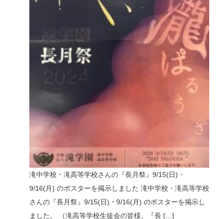
n
滝中学校・滝高等学校さんの『長月祭』9/15(日)・
9/16(月) のポスターを掲示しました 滝中学校・滝高等学校
さんの『長月祭』9/15(日)・9/16(月) のポスターを掲示し
ました。 （滝高等学校生徒会の皆様、『長 […]