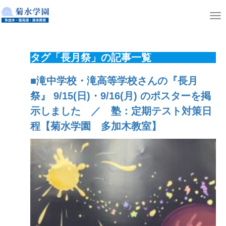
ホーム
ニュース
T
o
g
タグ「長月祭」の記事一覧
g
l
■滝中学校・滝高等学校さんの『長月
e
祭』 9/15(日)・9/16(月) のポスターを掲
n
示しました ／ 塾：定期テスト対策日
a
程【菊水学園 多加木教室】
v
i
g
a
t
i
o