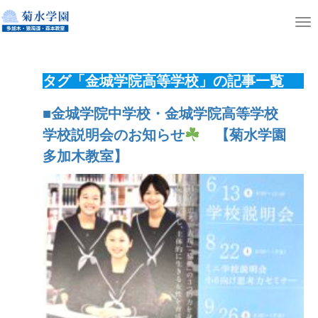
ホーム
ニュース
T
o
g
タグ「金城学院高等学校」の記事一覧
g
l
■金城学院中学校・金城学院高等学校
e
学校説明会のお知らせ
【菊水学園
n
多加木教室】
a
v
i
g
a
t
i
o