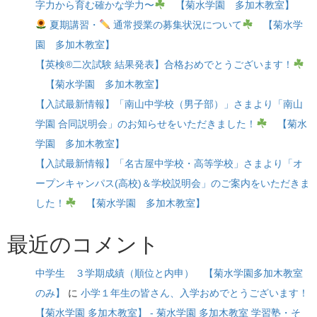
字力から育む確かな学力〜
【菊水学園 多加木教室】
夏期講習・
通常授業の募集状況について
【菊水学
園 多加木教室】
【英検®二次試験 結果発表】合格おめでとうございます！
【菊水学園 多加木教室】
【入試最新情報】「南山中学校（男子部）」さまより「南山
学園 合同説明会」のお知らせをいただきました！
【菊水
学園 多加木教室】
【入試最新情報】「名古屋中学校・高等学校」さまより「オ
ープンキャンパス(高校)＆学校説明会」のご案内をいただきま
した！
【菊水学園 多加木教室】
最近のコメント
中学生 ３学期成績（順位と内申） 【菊水学園多加木教室
のみ】
に
小学１年生の皆さん、入学おめでとうございます！
【菊水学園 多加木教室】 - 菊水学園 多加木教室 学習塾・そ