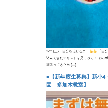
2/21(土) 自分を信じる力
「自分
込んできたテキストを見てみて！ その
頑張ってきた自 […]
■【新年度生募集】新小4
園 多加木教室】