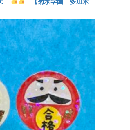
る力
【菊水学園 多加木