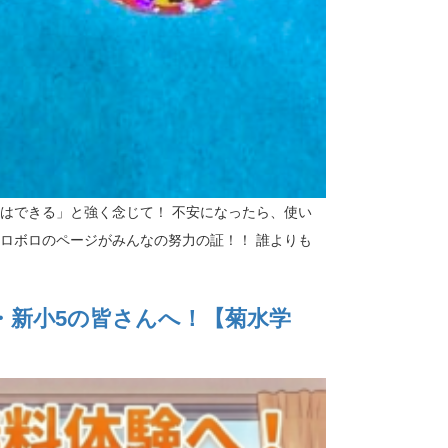
はできる」と強く念じて！ 不安になったら、使い
ボロボロのページがみんなの努力の証！！ 誰よりも
・新小5の皆さんへ！【菊水学