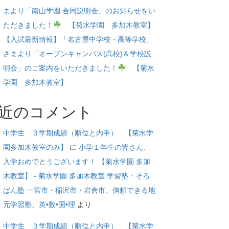
まより「南山学園 合同説明会」のお知らせをい
ただきました！
【菊水学園 多加木教室】
【入試最新情報】「名古屋中学校・高等学校」
さまより「オープンキャンパス(高校)＆学校説
明会」のご案内をいただきました！
【菊水
学園 多加木教室】
近のコメント
中学生 ３学期成績（順位と内申） 【菊水学
園多加木教室のみ】
に
小学１年生の皆さん、
入学おめでとうございます！ 【菊水学園 多加
木教室】 - 菊水学園 多加木教室 学習塾・そろ
ばん塾 一宮市・稲沢市・岩倉市、信頼できる地
元学習塾、英•数•国•理
より
中学生 ３学期成績（順位と内申） 【菊水学