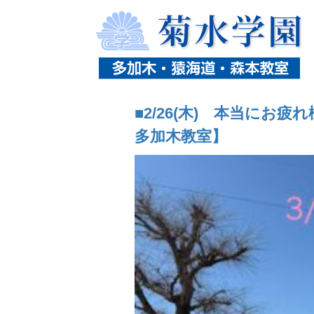
ホーム
ニュース
タグ「愛知県公立入試」の
■2/26(木) 本当にお
多加木教室】