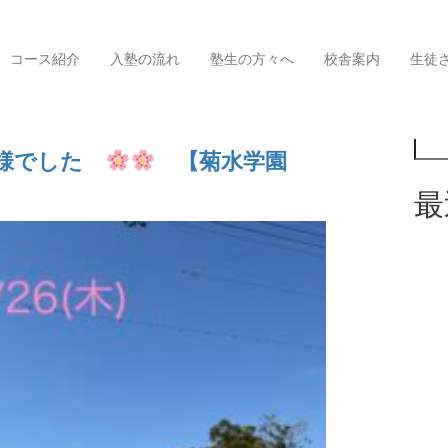
コース紹介
入塾の流れ
塾生の方々へ
校舎案内
生徒
検索
記事一覧
疲れ様でした
【菊水学園
最