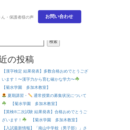
お問い合わせ
さん・保護者様の声
検索
近の投稿
【漢字検定 結果発表】多数合格おめでとうござ
います！〜漢字力から育む確かな学力〜
【菊水学園 多加木教室】
夏期講習・
通常授業の募集状況について
【菊水学園 多加木教室】
【英検®二次試験 結果発表】合格おめでとうご
ざいます！
【菊水学園 多加木教室】
【入試最新情報】「南山中学校（男子部）」さ