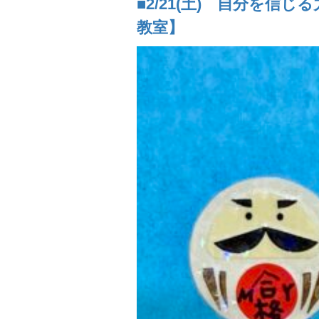
■2/21(土) 自分を信じ
教室】