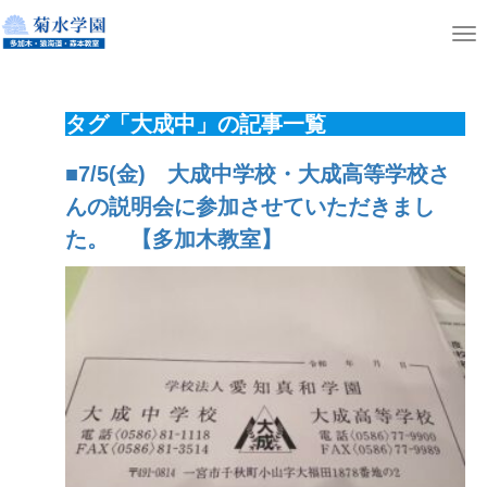
ホーム
ニュース
T
o
g
タグ「大成中」の記事一覧
g
l
■7/5(金) 大成中学校・大成高等学校さ
e
んの説明会に参加させていただきまし
n
た。 【多加木教室】
a
v
i
g
a
t
i
o