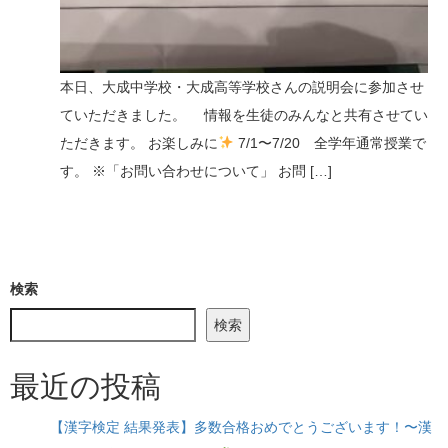
n
本日、大成中学校・大成高等学校さんの説明会に参加させ
ていただきました。 情報を生徒のみんなと共有させてい
ただきます。 お楽しみに
7/1〜7/20 全学年通常授業で
す。 ※「お問い合わせについて」 お問 […]
検索
検索
最近の投稿
【漢字検定 結果発表】多数合格おめでとうございます！〜漢