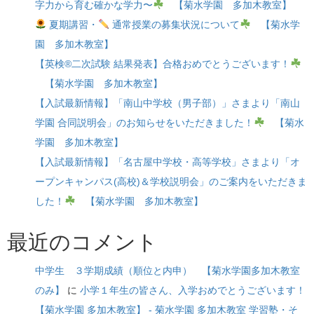
字力から育む確かな学力〜
【菊水学園 多加木教室】
夏期講習・
通常授業の募集状況について
【菊水学
園 多加木教室】
【英検®二次試験 結果発表】合格おめでとうございます！
【菊水学園 多加木教室】
【入試最新情報】「南山中学校（男子部）」さまより「南山
学園 合同説明会」のお知らせをいただきました！
【菊水
学園 多加木教室】
【入試最新情報】「名古屋中学校・高等学校」さまより「オ
ープンキャンパス(高校)＆学校説明会」のご案内をいただきま
した！
【菊水学園 多加木教室】
最近のコメント
中学生 ３学期成績（順位と内申） 【菊水学園多加木教室
のみ】
に
小学１年生の皆さん、入学おめでとうございます！
【菊水学園 多加木教室】 - 菊水学園 多加木教室 学習塾・そ