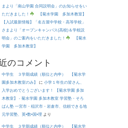
まより「南山学園 合同説明会」のお知らせをい
ただきました！
【菊水学園 多加木教室】
【入試最新情報】「名古屋中学校・高等学校」
さまより「オープンキャンパス(高校)＆学校説
明会」のご案内をいただきました！
【菊水
学園 多加木教室】
近のコメント
中学生 ３学期成績（順位と内申） 【菊水学
園多加木教室のみ】
に
小学１年生の皆さん、
入学おめでとうございます！ 【菊水学園 多加
木教室】 - 菊水学園 多加木教室 学習塾・そろ
ばん塾 一宮市・稲沢市・岩倉市、信頼できる地
元学習塾、英•数•国•理
より
中学生 ３学期成績（順位と内申） 【菊水学