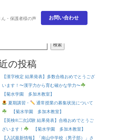
お問い合わせ
さん・保護者様の声
検索
近の投稿
【漢字検定 結果発表】多数合格おめでとうござ
います！〜漢字力から育む確かな学力〜
【菊水学園 多加木教室】
夏期講習・
通常授業の募集状況について
【菊水学園 多加木教室】
【英検®二次試験 結果発表】合格おめでとうご
ざいます！
【菊水学園 多加木教室】
【入試最新情報】「南山中学校（男子部）」さ