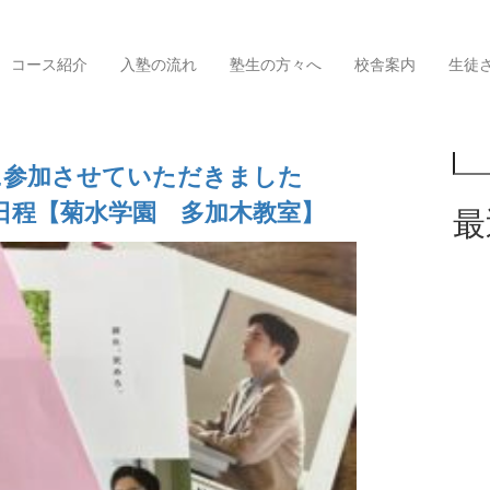
コース紹介
入塾の流れ
塾生の方々へ
校舎案内
生徒
検索
覧
に参加させていただきました
日程【菊水学園 多加木教室】
最