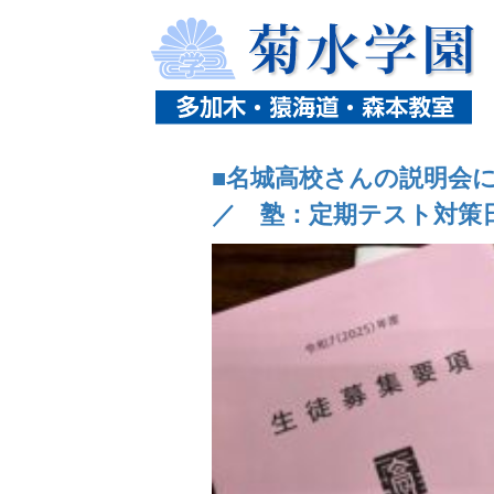
ホーム
ニュース
タグ「名城高校」の記事一
■名城高校さんの説明会
／ 塾：定期テスト対策