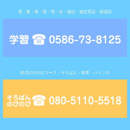
英・数・算・国・理・社・速読・速読英語・新国語
幼児のびのびコース・そろばん・暗算・パッソロ