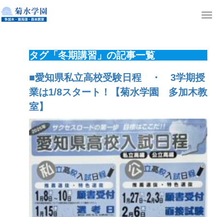
ホーム
ニュース
T
o
g
タグ「冬期講習」の記事一覧
g
l
■愛知県私立高校受験日程 ・ 3学期授
e
業は1/8スタート！【菊水学園 多加木教
n
室】
a
v
i
g
a
t
i
o