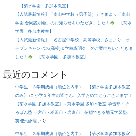
【菊水学園 多加木教室】
【入試最新情報】「南山中学校（男子部）」さまより「南山
学園 合同説明会」のお知らせをいただきました！
【菊水
学園 多加木教室】
【入試最新情報】「名古屋中学校・高等学校」さまより「オ
ープンキャンパス(高校)＆学校説明会」のご案内をいただきま
した！
【菊水学園 多加木教室】
最近のコメント
中学生 ３学期成績（順位と内申） 【菊水学園多加木教室
のみ】
に
小学１年生の皆さん、入学おめでとうございます！
【菊水学園 多加木教室】 - 菊水学園 多加木教室 学習塾・そ
ろばん塾 一宮市・稲沢市・岩倉市、信頼できる地元学習塾、
英•数•国•理
より
中学生 ３学期成績（順位と内申） 【菊水学園多加木教室