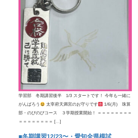
学習部 冬期講習後半 1/3 スタートです！ 今年も一緒に
がんばろう
太宰府天満宮のお守りです
1/6(月) 珠算
部・のびのびコース ３学期授業開始！ ＝＝＝＝＝＝＝＝
＝＝＝＝＝＝＝＝ […]
■冬期講習12/23〜・愛知全県模試