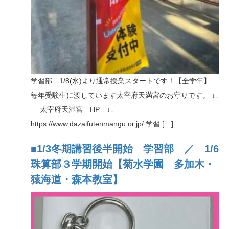
学習部 1/8(水)より通常授業スタートです！【全学年】
毎年受験生に渡しています太宰府天満宮のお守りです。 ↓↓
太宰府天満宮 HP ↓↓
https://www.dazaifutenmangu.or.jp/ 学習 […]
■1/3冬期講習後半開始 学習部 ／ 1/6
珠算部３学期開始【菊水学園 多加木・
猿海道・森本教室】