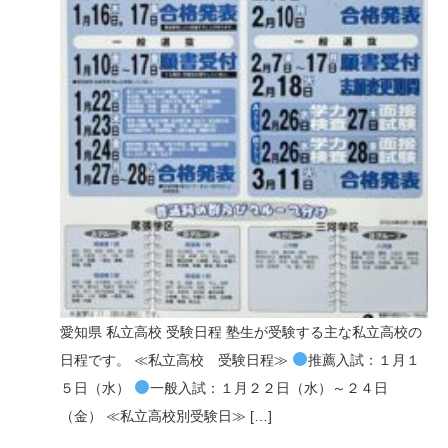
n
愛知県 私立高校 受験日程 塾生が受験する主な私立高校の
日程です。 ≪私立高校 受験日程≫
推薦入試：１月１
５日（水）
一般入試：１月２２日（水）～２４日
（金） ≪私立高校別受験日≫ […]