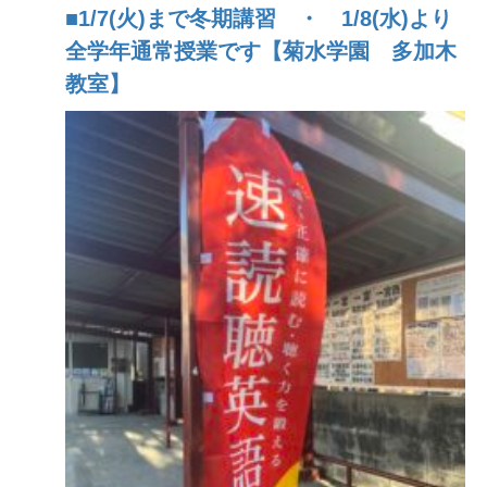
■1/7(火)まで冬期講習 ・ 1/8(水)より
全学年通常授業です【菊水学園 多加木
教室】