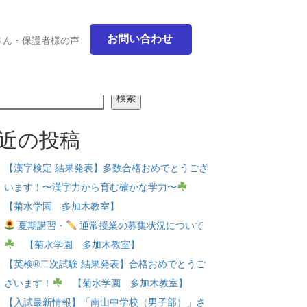
お問い合わせ
さん・保護者様の声
検索
近の投稿
【漢字検定 結果発表】多数合格おめでとうござ
います！〜漢字力から育む確かな学力〜
【菊水学園 多加木教室】
夏期講習・
通常授業の募集状況について
【菊水学園 多加木教室】
【英検®二次試験 結果発表】合格おめでとうご
ざいます！
【菊水学園 多加木教室】
【入試最新情報】「南山中学校（男子部）」さ