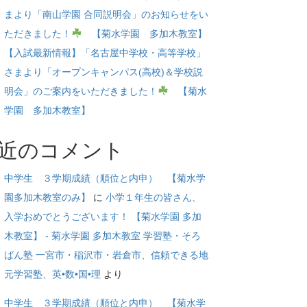
まより「南山学園 合同説明会」のお知らせをい
ただきました！
【菊水学園 多加木教室】
【入試最新情報】「名古屋中学校・高等学校」
さまより「オープンキャンパス(高校)＆学校説
明会」のご案内をいただきました！
【菊水
学園 多加木教室】
近のコメント
中学生 ３学期成績（順位と内申） 【菊水学
園多加木教室のみ】
に
小学１年生の皆さん、
入学おめでとうございます！ 【菊水学園 多加
木教室】 - 菊水学園 多加木教室 学習塾・そろ
ばん塾 一宮市・稲沢市・岩倉市、信頼できる地
元学習塾、英•数•国•理
より
中学生 ３学期成績（順位と内申） 【菊水学