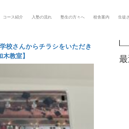
コース紹介
入塾の流れ
塾生の方々へ
校舎案内
生徒
検索
覧
等学校さんからチラシをいただき
加木教室】
最