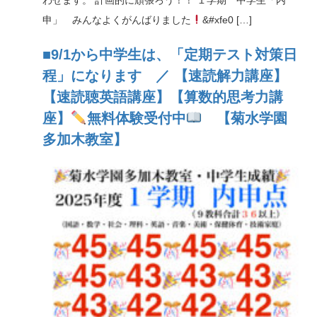
申」 みんなよくがんばりました
&#xfe0 […]
■9/1から中学生は、「定期テスト対策日
程」になります ／ 【速読解力講座】
【速読聴英語講座】【算数的思考力講
座】
無料体験受付中
【菊水学園
多加木教室】