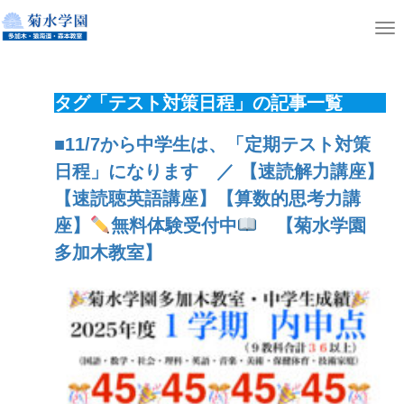
ホーム
ニュース
T
o
g
タグ「テスト対策日程」の記事一覧
g
l
■11/7から中学生は、「定期テスト対策
e
日程」になります ／ 【速読解力講座】
n
【速読聴英語講座】【算数的思考力講
a
座】
無料体験受付中
【菊水学園
v
多加木教室】
i
g
a
t
i
o