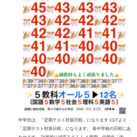
n
中学生は、「定期テスト対策日程」になります 11/7より
「定期テスト対策日程」になります。 各中学校の日程にあ
わせます。 計画的に頑張ろう！！ １学期 中学生「内