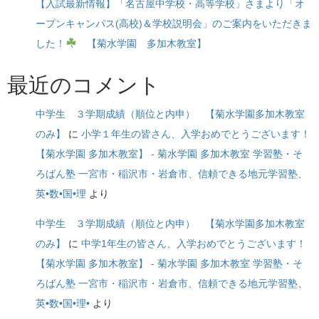
【入試最新情報】「名古屋中学校・高等学校」さまより「オ
ープンキャンパス(高校)＆学校説明会」のご案内をいただきま
した！
【菊水学園 多加木教室】
最近のコメント
中学生 ３学期成績（順位と内申） 【菊水学園多加木教室
のみ】
に
小学１年生の皆さん、入学おめでとうございます！
【菊水学園 多加木教室】 - 菊水学園 多加木教室 学習塾・そ
ろばん塾 一宮市・稲沢市・岩倉市、信頼できる地元学習塾、
英•数•国•理
より
中学生 ３学期成績（順位と内申） 【菊水学園多加木教室
のみ】
に
中学1年生の皆さん、入学おめでとうございます！
【菊水学園 多加木教室】 - 菊水学園 多加木教室 学習塾・そ
ろばん塾 一宮市・稲沢市・岩倉市、信頼できる地元学習塾、
英•数•国•理•
より