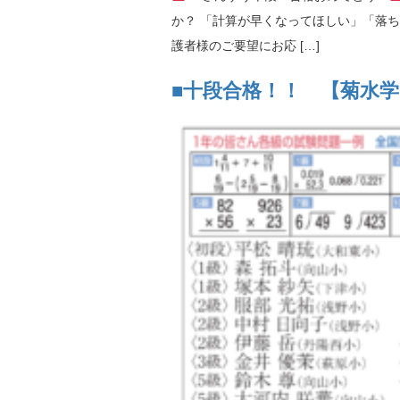
か？ 「計算が早くなってほしい」「落
護者様のご要望にお応 […]
■十段合格！！ 【菊水