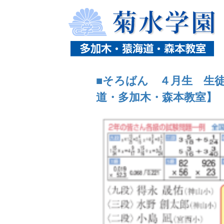
ホーム
ニュース
タグ「そろばん」の記事一
■そろばん ４月生 生
道・多加木・森本教室】