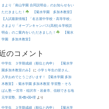
まより「南山学園 合同説明会」のお知らせをい
ただきました！
【菊水学園 多加木教室】
【入試最新情報】「名古屋中学校・高等学校」
さまより「オープンキャンパス(高校)＆学校説
明会」のご案内をいただきました！
【菊水
学園 多加木教室】
近のコメント
中学生 ３学期成績（順位と内申） 【菊水学
園多加木教室のみ】
に
小学１年生の皆さん、
入学おめでとうございます！ 【菊水学園 多加
木教室】 - 菊水学園 多加木教室 学習塾・そろ
ばん塾 一宮市・稲沢市・岩倉市、信頼できる地
元学習塾、英•数•国•理
より
中学生 ３学期成績（順位と内申） 【菊水学