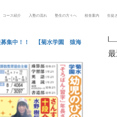
コース紹介
入塾の流れ
塾生の方々へ
校舎案内
生徒
検索
覧
徒募集中！！ 【菊水学園 猿海
最