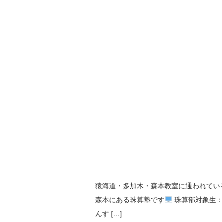
猿海道・多加木・森本教室に通われてい
森本にある珠算塾です
珠算部対象生：
んす […]