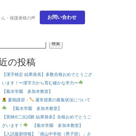
お問い合わせ
さん・保護者様の声
検索
近の投稿
【漢字検定 結果発表】多数合格おめでとうござ
います！〜漢字力から育む確かな学力〜
【菊水学園 多加木教室】
夏期講習・
通常授業の募集状況について
【菊水学園 多加木教室】
【英検®二次試験 結果発表】合格おめでとうご
ざいます！
【菊水学園 多加木教室】
【入試最新情報】「南山中学校（男子部）」さ