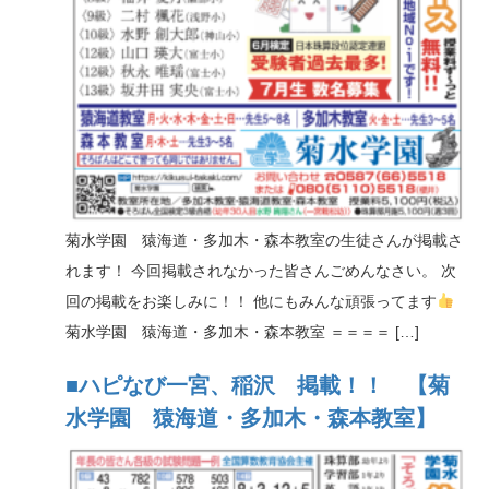
n
菊水学園 猿海道・多加木・森本教室の生徒さんが掲載さ
れます！ 今回掲載されなかった皆さんごめんなさい。 次
回の掲載をお楽しみに！！ 他にもみんな頑張ってます
菊水学園 猿海道・多加木・森本教室 ＝＝＝＝ […]
■ハピなび一宮、稲沢 掲載！！ 【菊
水学園 猿海道・多加木・森本教室】