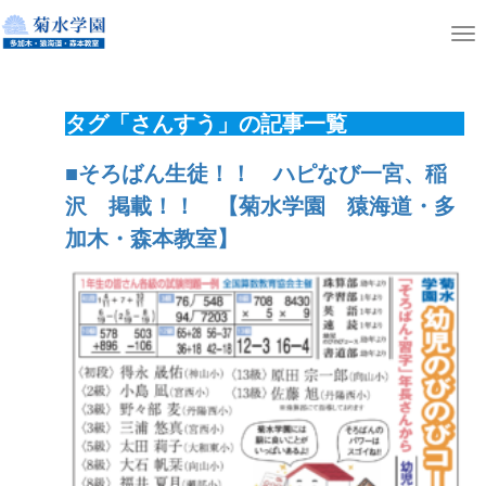
ホーム
そろばん・のびのびコース
T
o
g
タグ「さんすう」の記事一覧
g
l
■そろばん生徒！！ ハピなび一宮、稲
e
沢 掲載！！ 【菊水学園 猿海道・多
n
加木・森本教室】
a
v
i
g
a
t
i
o