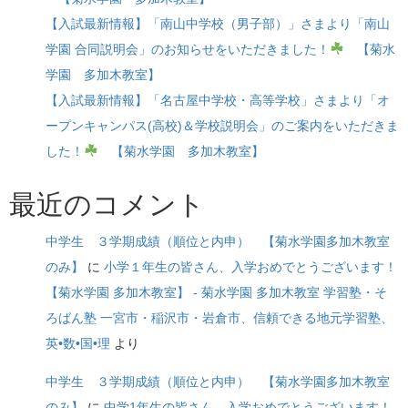
【入試最新情報】「南山中学校（男子部）」さまより「南山
学園 合同説明会」のお知らせをいただきました！
【菊水
学園 多加木教室】
【入試最新情報】「名古屋中学校・高等学校」さまより「オ
ープンキャンパス(高校)＆学校説明会」のご案内をいただきま
した！
【菊水学園 多加木教室】
最近のコメント
中学生 ３学期成績（順位と内申） 【菊水学園多加木教室
のみ】
に
小学１年生の皆さん、入学おめでとうございます！
【菊水学園 多加木教室】 - 菊水学園 多加木教室 学習塾・そ
ろばん塾 一宮市・稲沢市・岩倉市、信頼できる地元学習塾、
英•数•国•理
より
中学生 ３学期成績（順位と内申） 【菊水学園多加木教室
のみ】
に
中学1年生の皆さん、入学おめでとうございます！