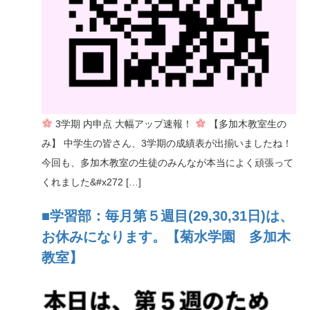
n
3学期 内申点 大幅アップ速報！
【多加木教室生の
み】 中学生の皆さん、3学期の成績表が出揃いましたね！
今回も、多加木教室の生徒のみんなが本当によく頑張って
くれました&#x272 […]
■学習部：毎月第５週目(29,30,31日)は、
お休みになります。【菊水学園 多加木
教室】