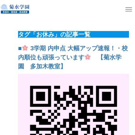
ホーム
ニュース
T
o
g
タグ「お休み」の記事一覧
g
l
■
3学期 内申点 大幅アップ速報！・校
e
内順位も頑張っています
【菊水学
n
園 多加木教室】
a
v
i
g
a
t
i
o