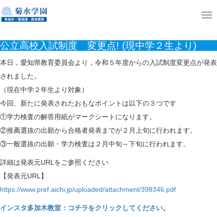
ホーム
ニュース
公立高校入試制度 変更点! (現中学２生より)
T
o
公立高校入試制度 変更点! (現中学２生より)
g
g
本日，愛知県教育委員会より，令和５年度からの入試制度変更点が発表
l
されました。
e
（現在中学２年生より対象）
n
今回、新たに発表されたおもなポイントは以下の３つです
a
①学力検査の解答用紙がマークシートになります。
v
②推薦選抜の出願から合格者発表までが２月上旬に行われます。
i
③一般選抜の出願・学力検査は２月中旬～下旬に行われます。
g
詳細は発表元URLをご参照ください
a
【発表元URL】
t
https://www.pref.aichi.jp/uploaded/attachment/398346.pdf
i
インスタ多加木教室：コチラをクリックしてください。
o