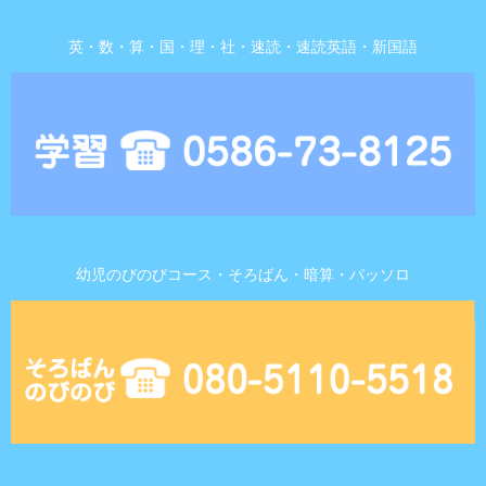
英・数・算・国・理・社・速読・速読英語・新国語
幼児のびのびコース・そろばん・暗算・パッソロ