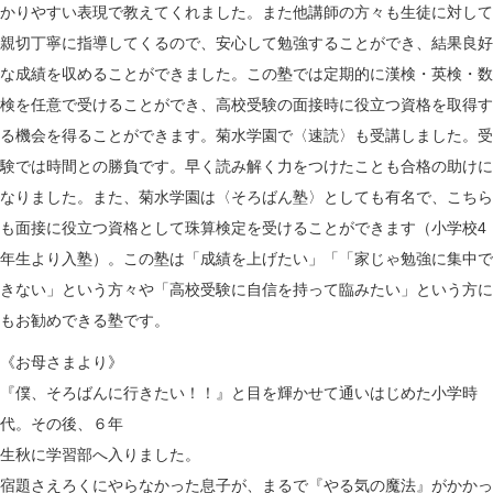
n
かりやすい表現で教えてくれました。また他講師の方々も生徒に対して
親切丁寧に指導してくるので、安心して勉強することができ、結果良好
な成績を収めることができました。この塾では定期的に漢検・英検・数
検を任意で受けることができ、高校受験の面接時に役立つ資格を取得す
る機会を得ることができます。菊水学園で〈速読〉も受講しました。受
験では時間との勝負です。早く読み解く力をつけたことも合格の助けに
なりました。また、菊水学園は〈そろばん塾〉としても有名で、こちら
も面接に役立つ資格として珠算検定を受けることができます（小学校4
年生より入塾）。この塾は「成績を上げたい」「「家じゃ勉強に集中で
きない」という方々や「高校受験に自信を持って臨みたい」という方に
もお勧めできる塾です。
《お母さまより》
『僕、そろばんに行きたい！！』と目を輝かせて通いはじめた小学時
代。その後、６年
生秋に学習部へ入りました。
宿題さえろくにやらなかった息子が、まるで『やる気の魔法』がかかっ