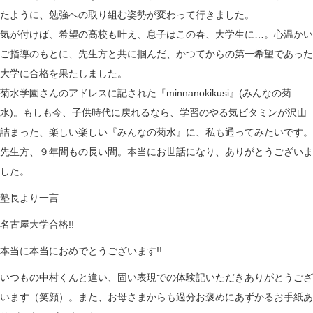
たように、勉強への取り組む姿勢が変わって行きました。
気が付けば、希望の高校も叶え、息子はこの春、大学生に…。心温かい
ご指導のもとに、先生方と共に掴んだ、かつてからの第一希望であった
大学に合格を果たしました。
菊水学園さんのアドレスに記された『minnanokikusi』(みんなの菊
水)。もしも今、子供時代に戻れるなら、学習のやる気ビタミンが沢山
詰まった、楽しい楽しい『みんなの菊水』に、私も通ってみたいです。
先生方、９年間もの長い間。本当にお世話になり、ありがとうございま
した。
塾長より一言
名古屋大学合格!!
本当に本当におめでとうございます!!
いつもの中村くんと違い、固い表現での体験記いただきありがとうござ
います（笑顔）。また、お母さまからも過分お褒めにあずかるお手紙あ