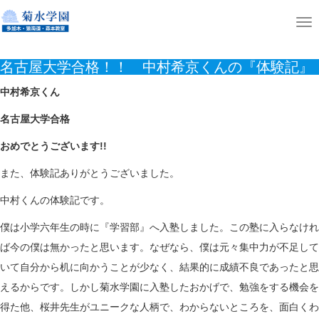
ホーム
ニュース
名古屋大学合格！！ 中村希京くんの『体験記』
T
o
名古屋大学合格！！ 中村希京くんの『体験記』
g
g
中村希京くん
l
名古屋大学合格
e
おめでとうございます!!
n
a
また、体験記ありがとうございました。
v
中村くんの体験記です。
i
g
僕は小学六年生の時に『学習部』へ入塾しました。この塾に入らなけれ
a
ば今の僕は無かったと思います。なぜなら、僕は元々集中力が不足して
t
いて自分から机に向かうことが少なく、結果的に成績不良であったと思
i
えるからです。しかし菊水学園に入塾したおかげで、勉強をする機会を
o
得た他、桜井先生がユニークな人柄で、わからないところを、面白くわ