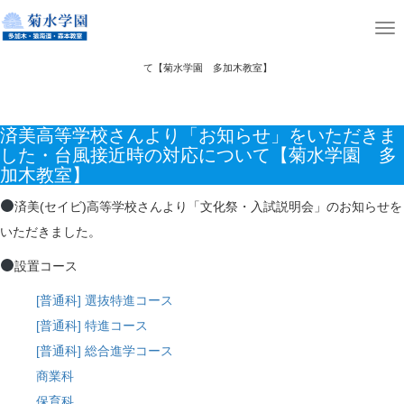
ホーム
ニュース
T
済美高等学校さんより「お知らせ」をいただきました・台風接近時の対応につい
o
て【菊水学園 多加木教室】
g
g
済美高等学校さんより「お知らせ」をいただきま
l
した・台風接近時の対応について【菊水学園 多
e
加木教室】
n
済美(セイビ)高等学校さんより「文化祭・入試説明会」のお知らせを
a
いただきました。
v
i
設置コース
g
[普通科] 選抜特進コース
a
[普通科] 特進コース
t
[普通科] 総合進学コース
i
商業科
o
保育科