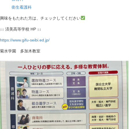
n
衛生看護科
興味をもたれた方は、チェックしてください
↓↓ 済美高等学校 HP ↓↓
https://www.gifu-seibi.ed.jp/
菊水学園 多加木教室