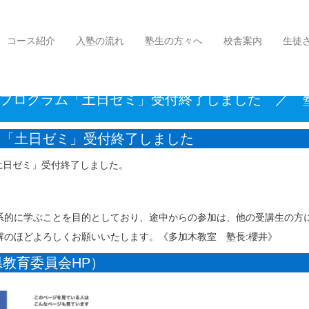
試対策プログラム「土日ゼミ」受付終了しました ／ 塾：定期テスト対策日程【菊水学園 多加
コース紹介
入塾の流れ
塾生の方々へ
校舎案内
生徒
試対策プログラム「土日ゼミ」受付終了しました ／
ム「土日ゼミ」受付終了しました
「土日ゼミ」受付終了しました。
系的に学ぶことを目的としており、途中からの参加は、他の受講生の方
解のほどよろしくお願いいたします。《多加木教室 塾長:櫻井》
教育委員会HP）