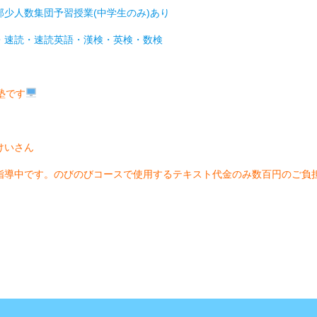
少人数集団予習授業(中学生のみ)あり
・速読・速読英語・漢検・英検・数検
塾です
けいさん
指導中です。のびのびコースで使用するテキスト代金のみ数百円のご負