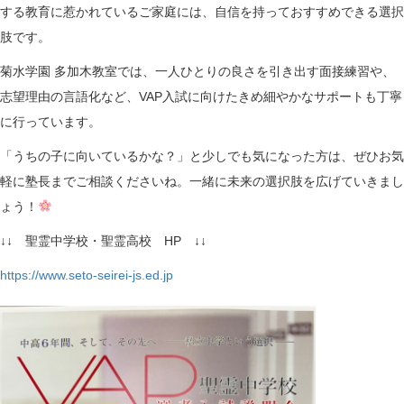
n
する教育に惹かれているご家庭には、自信を持っておすすめできる選択
肢です。
菊水学園 多加木教室では、一人ひとりの良さを引き出す面接練習や、
志望理由の言語化など、VAP入試に向けたきめ細やかなサポートも丁寧
に行っています。
「うちの子に向いているかな？」と少しでも気になった方は、ぜひお気
軽に塾長までご相談くださいね。一緒に未来の選択肢を広げていきまし
ょう！
↓↓ 聖霊中学校・聖霊高校 HP ↓↓
https://www.seto-seirei-js.ed.jp