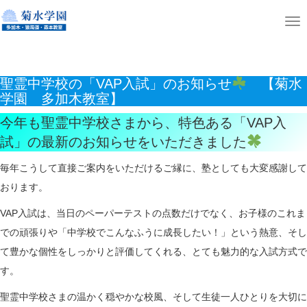
ホーム
ニュース
T
聖霊中学校の「VAP入試」のお知らせ
【菊水学園 多加木教室】
o
g
聖霊中学校の「VAP入試」のお知らせ
【菊水
g
学園 多加木教室】
l
今年も聖霊中学校さまから、特色ある「VAP入
e
試」の最新のお知らせをいただきました
n
a
毎年こうして直接ご案内をいただけるご縁に、塾としても大変感謝して
v
おります。
i
VAP入試は、当日のペーパーテストの点数だけでなく、お子様のこれま
g
での頑張りや「中学校でこんなふうに成長したい！」という熱意、そし
a
て豊かな個性をしっかりと評価してくれる、とても魅力的な入試方式で
t
す。
i
o
聖霊中学校さまの温かく穏やかな校風、そして生徒一人ひとりを大切に