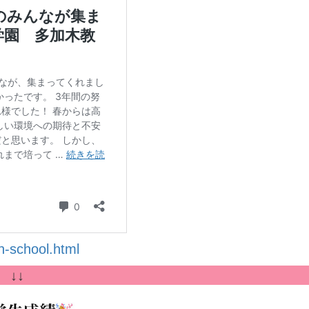
gh-school.html
↓↓