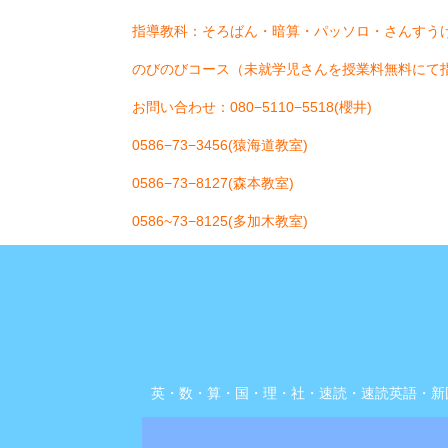
指導教科：そろばん・暗算・パッソロ・さんすう
のびのびコース（未就学児さんを授業料無料にて
お問い合わせ：080−5110−5518(櫻井)
0586−73−3456(猿海道教室)
0586−73−8127(森本教室)
0586~73−8125(多加木教室)
英・数・算・国・理・社・速読・速読英語・新