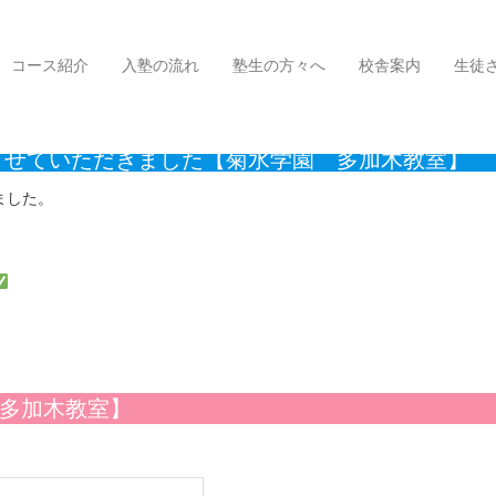
せていただきました【菊水学園 多加木教室】
コース紹介
入塾の流れ
塾生の方々へ
校舎案内
生徒
させていただきました【菊水学園 多加木教室】
ました。
！
園 多加木教室】