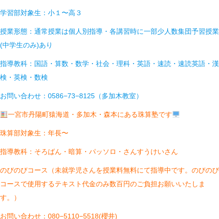
学習部対象生：小１〜高３
授業形態：通常授業は個人別指導・各講習時に一部少人数集団予習授業
(中学生のみ)あり
指導教科：国語・算数・数学・社会・理科・英語・速読・速読英語・漢
検・英検・数検
お問い合わせ：0586−73−8125（多加木教室）
一宮市丹陽町猿海道・多加木・森本にある珠算塾です
珠算部対象生：年長〜
指導教科：そろばん・暗算・パッソロ・さんすうけいさん
のびのびコース（未就学児さんを授業料無料にて指導中です。のびのび
コースで使用するテキスト代金のみ数百円のご負担お願いいたしま
す。）
お問い合わせ：080−5110−5518(櫻井)