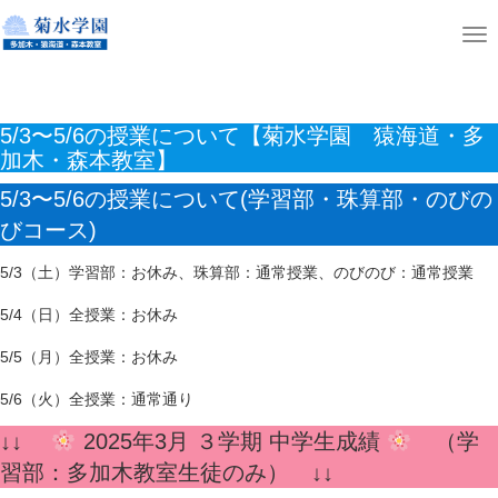
ホーム
そろばん・のびのびコース
T
5/3〜5/6の授業について【菊水学園 猿海道・多加木・森本教室】
o
g
5/3〜5/6の授業について【菊水学園 猿海道・多
g
加木・森本教室】
l
5/3〜5/6の授業について(学習部・珠算部・のびの
e
びコース)
n
a
5/3（土）学習部：お休み、珠算部：通常授業、のびのび：通常授業
v
5/4（日）全授業：お休み
i
g
5/5（月）全授業：お休み
a
5/6（火）全授業：通常通り
t
↓↓
2025年3月 ３学期 中学生成績
（学
i
習部：多加木教室生徒のみ） ↓↓
o