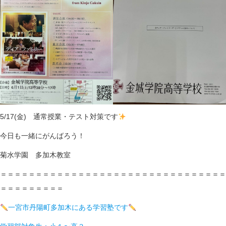
n
5/17(金) 通常授業・テスト対策です
今日も一緒にがんばろう！
菊水学園 多加木教室
＝＝＝＝＝＝＝＝＝＝＝＝＝＝＝＝＝＝＝＝＝＝＝＝＝＝＝＝＝＝＝＝
＝＝＝＝＝＝＝＝＝
一宮市丹陽町多加木にある学習塾です