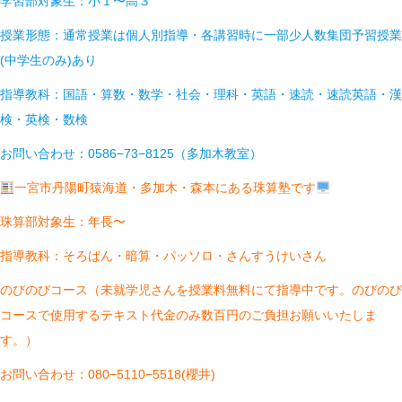
学習部対象生：小１〜高３
授業形態：通常授業は個人別指導・各講習時に一部少人数集団予習授業
(中学生のみ)あり
指導教科：国語・算数・数学・社会・理科・英語・速読・速読英語・漢
検・英検・数検
お問い合わせ：0586−73−8125（多加木教室）
一宮市丹陽町猿海道・多加木・森本にある珠算塾です
珠算部対象生：年長〜
指導教科：そろばん・暗算・パッソロ・さんすうけいさん
のびのびコース（未就学児さんを授業料無料にて指導中です。のびのび
コースで使用するテキスト代金のみ数百円のご負担お願いいたしま
す。）
お問い合わせ：080−5110−5518(櫻井)