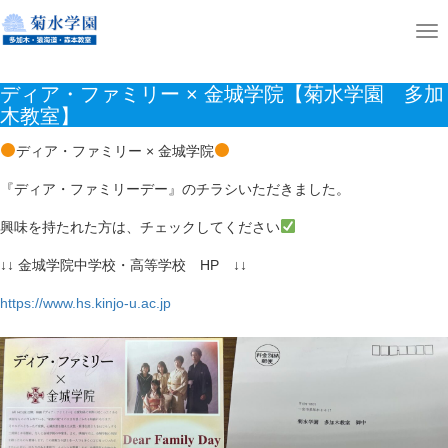
ホーム
ニュース
ディア・ファミリー × 金城学院【菊水学園 多加木教室】
T
o
ディア・ファミリー × 金城学院【菊水学園 多加
g
木教室】
g
l
ディア・ファミリー × 金城学院
e
『ディア・ファミリーデー』のチラシいただきました。
n
興味を持たれた方は、チェックしてください
a
v
↓↓ 金城学院中学校・高等学校 HP ↓↓
i
https://www.hs.kinjo-u.ac.jp
g
a
t
i
o