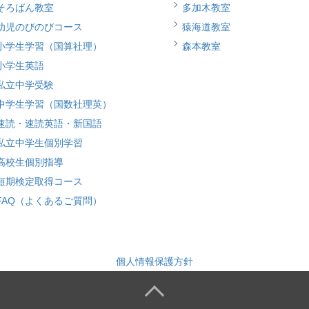
そろばん教室
多加木教室
幼児のびのびコース
猿海道教室
小学生学習（国算社理）
森本教室
小学生英語
私立中学受験
中学生学習（国数社理英）
速読・速読英語・新国語
私立中学生個別学習
高校生個別指導
短期検定取得コース
FAQ（よくあるご質問）
個人情報保護方針