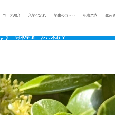
ります 菊水学園 多加木教室
コース紹介
入塾の流れ
塾生の方々へ
校舎案内
生徒
ります 菊水学園 多加木教室