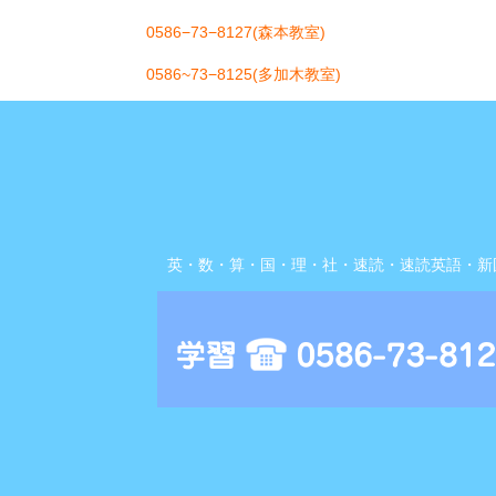
0586−73−8127(森本教室)
0586~73−8125(多加木教室)
英・数・算・国・理・社・速読・速読英語・新